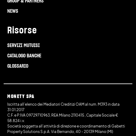
GROUP & PARTNERS
NEWS
Risorse
SERVIZI MUTUISI
CATALOGO BANCHE
GLOSSARIO
MONETY SPA
Iscritta all’elenco dei Mediatori Creditizi OAM al num. M393 in data
31.01.2017
C.F. e P.IVA 09729710963, REA Milano 2110415 , Capitale Sociale €
58.824 i.v.
Società soggetta all’attività di direzione e coordinamento di Gabetti
Property Solutions S.p.A. Via Bernando, 40 - 20139 Milano (MI)