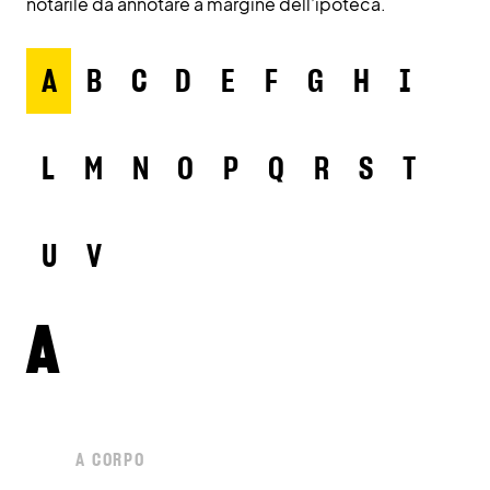
notarile da annotare a margine dell’ipoteca.
A
B
C
D
E
F
G
H
I
L
M
N
O
P
Q
R
S
T
U
V
A
A CORPO