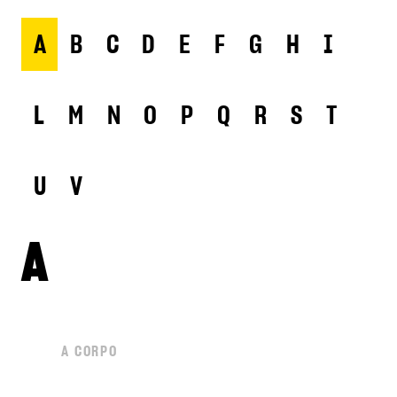
A
B
C
D
E
F
G
H
I
L
M
N
O
P
Q
R
S
T
U
V
A
A CORPO