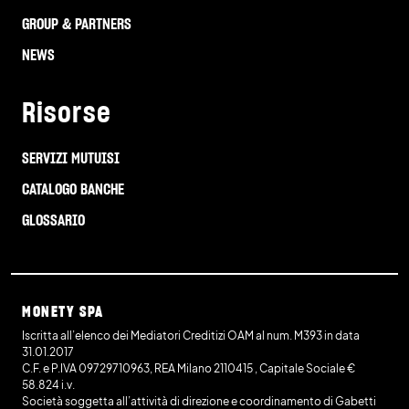
GROUP & PARTNERS
NEWS
Risorse
SERVIZI MUTUISI
CATALOGO BANCHE
GLOSSARIO
MONETY SPA
Iscritta all’elenco dei Mediatori Creditizi OAM al num. M393 in data
31.01.2017
C.F. e P.IVA 09729710963, REA Milano 2110415 , Capitale Sociale €
58.824 i.v.
Società soggetta all’attività di direzione e coordinamento di Gabetti