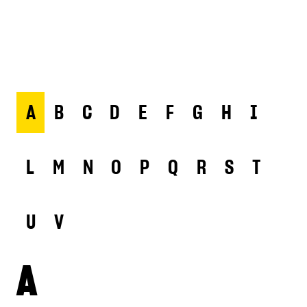
A
B
C
D
E
F
G
H
I
L
M
N
O
P
Q
R
S
T
U
V
A