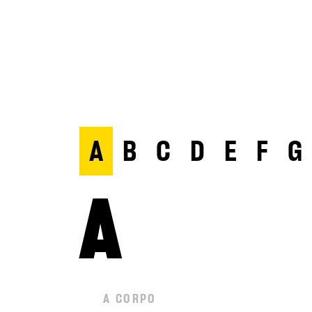
A
B
C
D
E
F
G
A
A CORPO