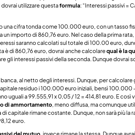
, dovrai utilizzare questa
formula
: “Interessi passivi = 
una cifra tonda come 100.000 euro, con un tasso fiss
ha un importo di 860,76 euro. Nel caso della prima rata,
interessi saranno calcolati sul totale di 100.00 euro, d
ata è di 860,76 euro, dovrai anche calcolare
qual è la q
e gli interessi passivi della seconda. Dunque dovrai sott
banca, al netto degli interessi. Dunque, per calcolare g
Capitale residuo i 100.000 euro iniziali, bensì 100.000
nno uguali a 99.555,91 x 0,05 / 12 = 414,81 euro. E così
ano di ammortamento
, meno diffusa, ma comunque util
a di capitale rimane costante. Dunque, non sarà più la 
98,12 euro.
assivi del mutuo
, invece rimane la stessa. Dunque avrai