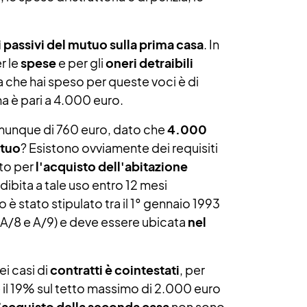
i passivi del mutuo sulla prima casa
. In
er le
spese
e per gli
oneri detraibili
 che hai speso per queste voci è di
a è pari a 4.000 euro.
comunque di 760 euro, dato che
4.000
utuo
? Esistono ovviamente dei requisiti
nto per
l'acquisto dell'abitazione
dibita a tale uso entro 12 mesi
 è stato stipulato tra il 1° gennaio 1993
, A/8 e A/9) e deve essere ubicata
nel
ei casi di
contratti è cointestati
, per
è il 19% sul tetto massimo di 2.000 euro
l’acquisto della seconda casa
non sono