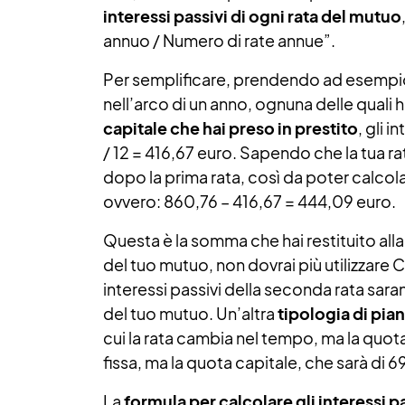
interessi passivi di ogni rata del mutuo
annuo / Numero di rate annue”.
Per semplificare, prendendo ad esempio 
nell’arco di un anno, ognuna delle quali 
capitale che hai preso in prestito
, gli 
/ 12 = 416,67 euro. Sapendo che la tua r
dopo la prima rata, così da poter calcolar
ovvero: 860,76 – 416,67 = 444,09 euro.
Questa è la somma che hai restituito alla 
del tuo mutuo, non dovrai più utilizzare 
interessi passivi della seconda rata sara
del tuo mutuo. Un’altra
tipologia di pi
cui la rata cambia nel tempo, ma la quot
fissa, ma la quota capitale, che sarà di 6
La
formula per calcolare gli interessi p