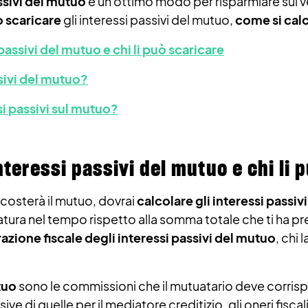
ssivi del mutuo
è un ottimo modo per risparmiare sul v
ò scaricare
gli interessi passivi del mutuo,
come si cal
passivi del mutuo e chi li può scaricare
sivi del mutuo?
si passivi sul mutuo?
nteressi passivi del mutuo e chi li 
costerà il mutuo, dovrai
calcolare gli interessi passivi
matura nel tempo rispetto alla somma totale che ti ha p
razione fiscale degli interessi passivi del mutuo
, chi
tuo
sono le commissioni che il mutuatario deve corrispon
di quelle per il mediatore creditizio, gli oneri fiscali, l