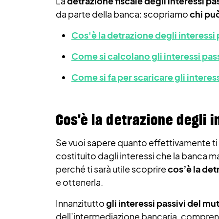
La
detrazione fiscale degli interessi pa
da parte della banca: scopriamo
chi pu
Cos'è la detrazione degli interessi 
Come si calcolano gli interessi pas
Come si fa per scaricare gli interes
Cos'è la detrazione degli i
Se vuoi sapere quanto effettivamente ti 
costituito dagli interessi che la banca 
perché ti sarà utile scoprire
cos’è la det
e ottenerla.
Innanzitutto
gli interessi passivi del mu
dell’intermediazione bancaria, comprensive 