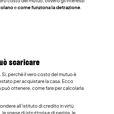
ero costo del mutuo, ovvero gli interessi
colano
e
come funziona la detrazione
.
può scaricare
. Sì, perché il vero costo del mutuo è
restato per acquistare la casa. Ecco
 la può ottenere, come fare per calcolarla
dere all’istituto di credito in virtù
e spese di istruttoria e di perizia, le