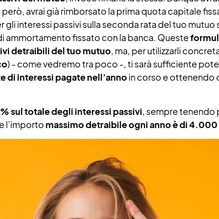
 però, avrai già rimborsato la prima quota capitale fiss
 gli interessi passivi sulla seconda rata del tuo mutuo
no di ammortamento fissato con la banca. Queste
formul
ivi detraibili del tuo mutuo
, ma, per utilizzarli concre
co
) - come vedremo tra poco -, ti sarà sufficiente pot
 di interessi pagate nell’anno
in corso e ottenendo co
19% sul totale degli interessi passivi
, sempre tenendo p
he l’importo
massimo detraibile ogni anno è di 4.000