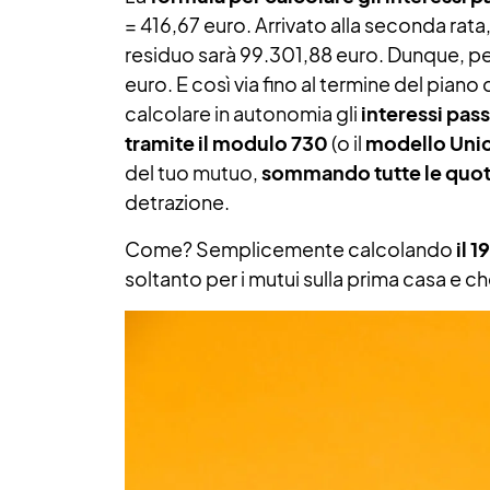
= 416,67 euro. Arrivato alla seconda rata,
residuo sarà 99.301,88 euro. Dunque, per
euro. E così via fino al termine del pia
calcolare in autonomia gli
interessi pass
tramite il modulo 730
(o il
modello Uni
del tuo mutuo,
sommando tutte le quote
detrazione.
Come? Semplicemente calcolando
il 
soltanto per i mutui sulla prima casa e c