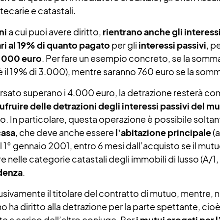
tecarie e catastali.
oni
a cui puoi avere diritto,
rientrano anche gli interess
ri al 19% di quanto pagato
per gli
interessi passivi
, p
.000 euro
. Per fare un esempio concreto, se la somma
è il 19% di 3.000), mentre saranno 760 euro se la somm
i versato superano i 4.000 euro, la detrazione resterà 
ufruire delle detrazioni degli interessi passivi del m
uo. In particolare, questa operazione è possibile solta
casa
, che deve anche essere
l'abitazione principale
(a
l 1° gennaio 2001, entro 6 mesi dall’acquisto se il mutuo
e nelle categorie catastali degli immobili di lusso (A/1
idenza
.
clusivamente il titolare del contratto di mutuo, mentre, n
o ha diritto alla detrazione per la parte spettante, cio
te a carico dell’altro coniuge. Per
i mutui erogati per 