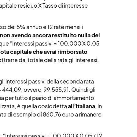
Capitale residuo X Tasso di interesse
o del 5% annuo e 12 rate mensili
non avendo ancora restituito nulla del
unque “Interessi passivi = 100.000 X 0,05
uota capitale che avrai rimborsato
rarre dal totale della rata gli interessi,
li interessi passivi della seconda rata
 – 444,09, ovvero 99.555,91. Quindi gli
 via per tutto il piano di ammortamento
izzata, è quella cosiddetta
all’italiana
, in
rata di esempio di 860,76 euro a rimanere
: “Interessi passivi = 100.000 X 0,05 / 12