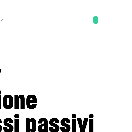
?
ione
ssi passivi