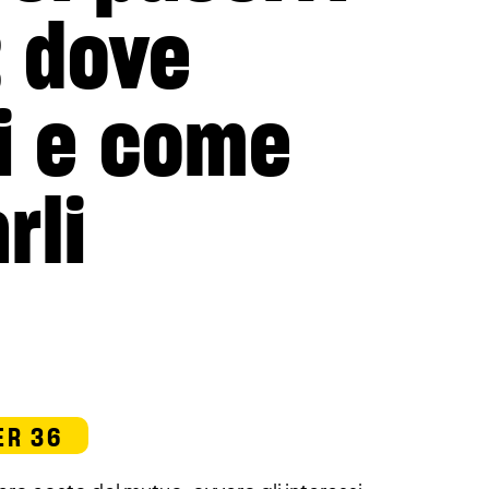
 dove
li e come
rli
ER 36