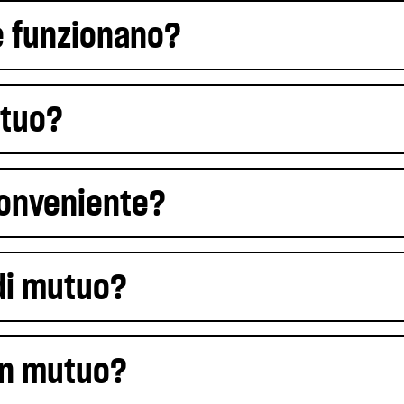
e funzionano?
utuo?
conveniente?
 di mutuo?
un mutuo?