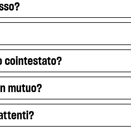
esso?
o cointestato?
 un mutuo?
attenti?