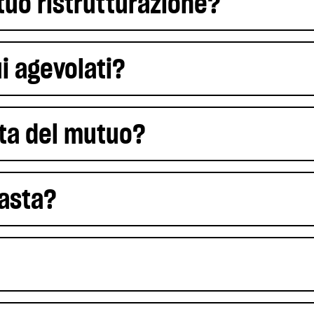
tuo ristrutturazione?
 agevolati?
ata del mutuo?
'asta?