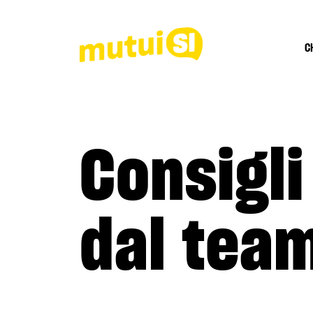
C
Consigli
dal tea