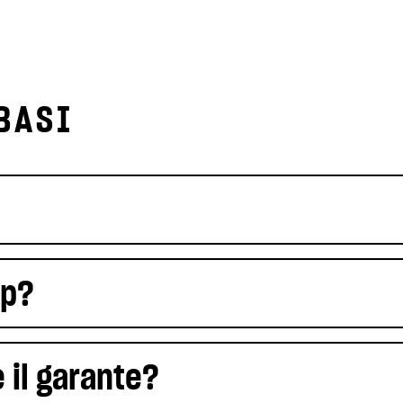
BASI
ap?
 il garante?