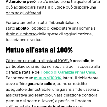
Attenzione però
: se c'è indecisione tra quale offerta
può aggiudicarsi l'asta, il giudice può disporre
una
gara tra gli offerenti
.
Fortunatamente in tutti i Tribunali italiani è
stato
abolito
l'obbligo di
depositare una somma a
titolo di rimborso
delle spese di aggiudicazione,
trascrizione e voltura.
Mutuo all'asta al 100%
Ottenere un mutuo all'asta al 100%
è possibile
, in
particolare se si rientra nei requisiti per l'accesso alla
garanzia statale del
Fondo di Garanzia Prima Casa
.
Per ottenere un
mutuo al 100%
, infatti, il richiedente
deve offrire
garanzie solide
, come un reddito
adeguato e dimostrabile, una garanzia fideiussoria o
assicurativa (ad esempio un'assicurazione contro la
perdita del posto di lavoro) e per finire l'ipoteca
sull'immobile.
La garanzia ipotecaria
è così