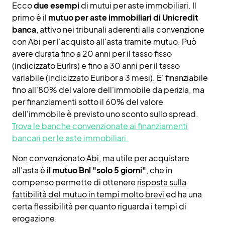
Ecco
due esempi
di mutui per aste immobiliari. Il
primo è il
mutuo per aste immobiliari di Unicredit
banca
, attivo nei tribunali aderenti alla convenzione
con Abi per l'acquisto all'asta tramite mutuo. Può
avere durata fino a 20 anni per il tasso fisso
(indicizzato EurIrs) e fino a 30 anni per il tasso
variabile (indicizzato Euribor a 3 mesi). E' finanziabile
fino all'80% del valore dell'immobile da perizia, ma
per finanziamenti sotto il 60% del valore
dell'immobile è previsto uno sconto sullo spread.
Trova le banche convenzionate ai finanziamenti
bancari per le aste immobiliari.
Non convenzionato Abi, ma utile per acquistare
all'asta è
il mutuo Bnl "solo 5 giorni"
, che in
compenso permette di ottenere
risposta sulla
fattibilità del mutuo in tempi molto brevi
ed ha una
certa flessibilità per quanto riguarda i tempi di
erogazione.