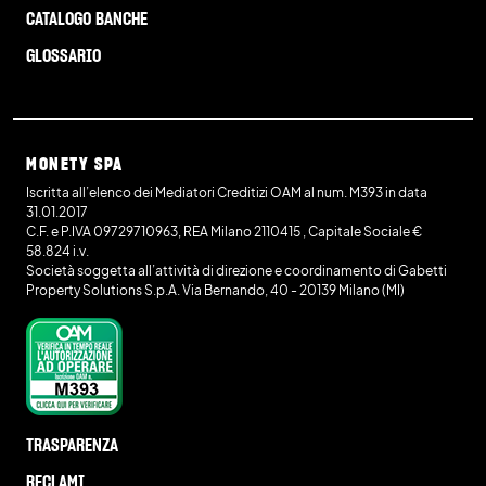
CATALOGO BANCHE
GLOSSARIO
MONETY SPA
Iscritta all’elenco dei Mediatori Creditizi OAM al num. M393 in data
31.01.2017
C.F. e P.IVA 09729710963, REA Milano 2110415 , Capitale Sociale €
58.824 i.v.
Società soggetta all’attività di direzione e coordinamento di Gabetti
Property Solutions S.p.A. Via Bernando, 40 - 20139 Milano (MI)
TRASPARENZA
RECLAMI