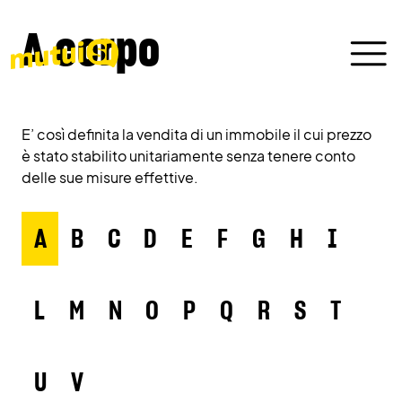
A corpo
E’ così definita la vendita di un immobile il cui prezzo
è stato stabilito unitariamente senza tenere conto
delle sue misure effettive.
A
B
C
D
E
F
G
H
I
L
M
N
O
P
Q
R
S
T
U
V