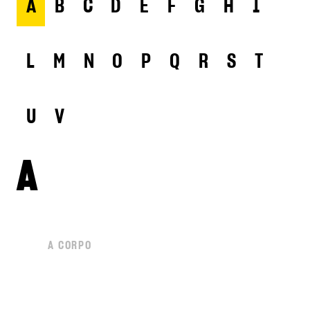
A
B
C
D
E
F
G
H
I
L
M
N
O
P
Q
R
S
T
U
V
A
A CORPO