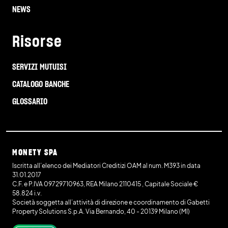
NEWS
Risorse
SERVIZI MUTUISI
CATALOGO BANCHE
GLOSSARIO
MONETY SPA
Iscritta all’elenco dei Mediatori Creditizi OAM al num. M393 in data
31.01.2017
C.F. e P.IVA 09729710963, REA Milano 2110415 , Capitale Sociale €
58.824 i.v.
Società soggetta all’attività di direzione e coordinamento di Gabetti
Property Solutions S.p.A. Via Bernando, 40 - 20139 Milano (MI)