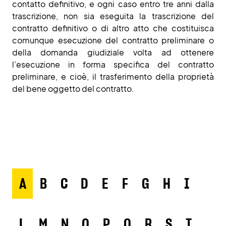
contatto definitivo, e ogni caso entro tre anni dalla
trascrizione, non sia eseguita la trascrizione del
contratto definitivo o di altro atto che costituisca
comunque esecuzione del contratto preliminare o
della domanda giudiziale volta ad ottenere
l’esecuzione in forma specifica del contratto
preliminare, e cioè, il trasferimento della proprietà
del bene oggetto del contratto.
A
B
C
D
E
F
G
H
I
L
M
N
O
P
Q
R
S
T