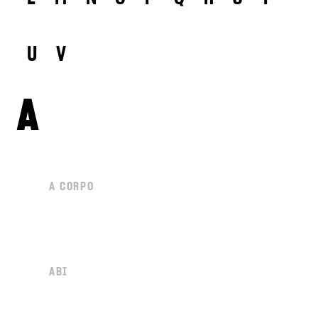
U
V
A
A CORPO
ABI