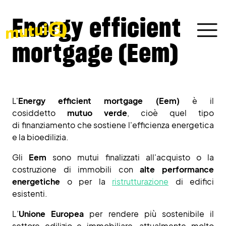
Energy efficient
mortgage (Eem)
L'
Energy efficient mortgage
(Eem)
è il
cosiddetto
mutuo verde
, cioè quel tipo
di finanziamento che sostiene l'efficienza energetica
e la bioedilizia.
Gli
Eem
sono mutui finalizzati all'acquisto o la
costruzione di immobili con
alte performance
energetiche
o per la
ristrutturazione
di edifici
esistenti.
L’
Unione Europea
per rendere più sostenibile il
settore edilizio e immobiliare, attualmente molto