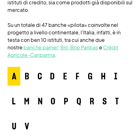
istituti di credito, sia come prodotti già disponibili sul
mercato.
Su un totale di 47 banche «pilota» coinvolte nel
progetto a livello continentale, l'Italia, infatti, è in
testa con ben 10 istituti, tra cui anche due
nostre
banche parner
:
Bnl-Bnp Paribas
e
Crédit
Agricole-Cariparma
.
A
B
C
D
E
F
G
H
I
L
M
N
O
P
Q
R
S
T
U
V