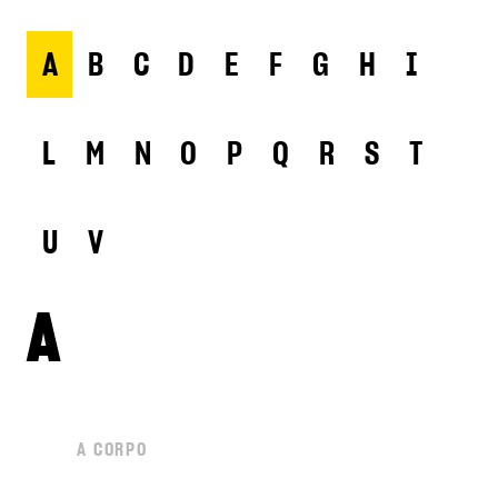
A
B
C
D
E
F
G
H
I
L
M
N
O
P
Q
R
S
T
U
V
A
A CORPO