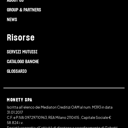
ABOUT US
GROUP & PARTNERS
NEWS
Risorse
SERVIZI MUTUISI
CATALOGO BANCHE
GLOSSARIO
MONETY SPA
Iscritta all’elenco dei Mediatori Creditizi OAM al num. M393 in data
31.01.2017
C.F. e P.IVA 09729710963, REA Milano 2110415 , Capitale Sociale €
58.824 i.v.
Società soggetta all’attività di direzione e coordinamento di Gabetti