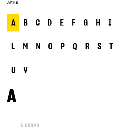
altrui.
A
B
C
D
E
F
G
H
I
L
M
N
O
P
Q
R
S
T
U
V
A
A CORPO