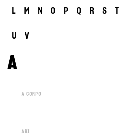
L
M
N
O
P
Q
R
S
T
U
V
A
A CORPO
ABI