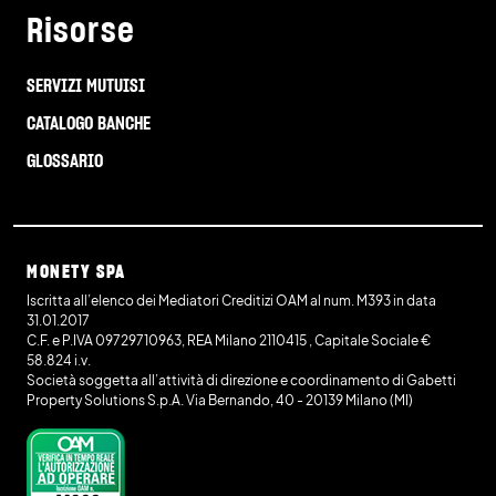
Risorse
SERVIZI MUTUISI
CATALOGO BANCHE
GLOSSARIO
MONETY SPA
Iscritta all’elenco dei Mediatori Creditizi OAM al num. M393 in data
31.01.2017
C.F. e P.IVA 09729710963, REA Milano 2110415 , Capitale Sociale €
58.824 i.v.
Società soggetta all’attività di direzione e coordinamento di Gabetti
Property Solutions S.p.A. Via Bernando, 40 - 20139 Milano (MI)