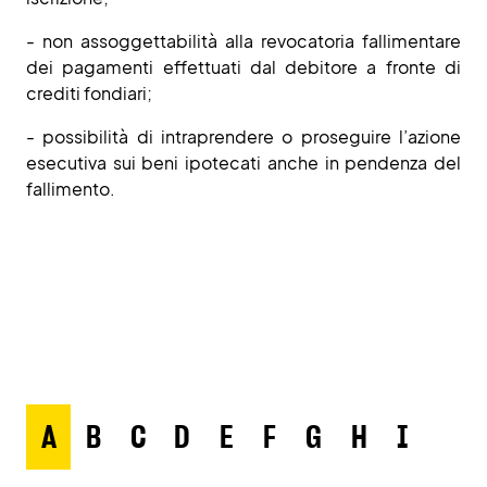
- non assoggettabilità alla revocatoria fallimentare
dei pagamenti effettuati dal debitore a fronte di
crediti fondiari;
- possibilità di intraprendere o proseguire l’azione
esecutiva sui beni ipotecati anche in pendenza del
fallimento.
A
B
C
D
E
F
G
H
I